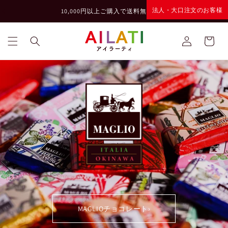
コンテ
法人・大口注文のお客様
›
ンツに
10,000円以上ご購入で送料無料
進む
ロ
カ
グ
ー
イ
ト
ン
MAGLIOチョコレート
›