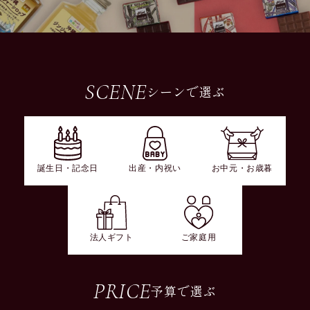
SCENE
シーンで選ぶ
誕生日・記念日
出産・内祝い
お中元・お歳暮
法人ギフト
ご家庭用
PRICE
予算で選ぶ