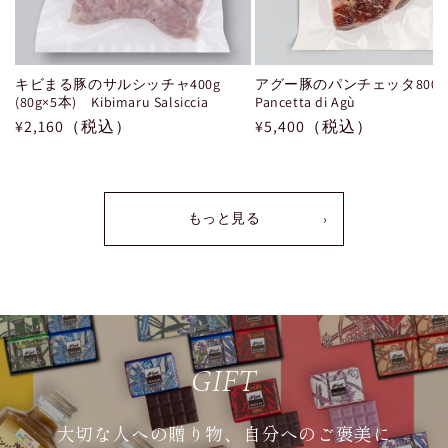
キビまる豚のサルシッチャ400g
アグー豚のパンチェッタ800
(80g×5本) Kibimaru Salsiccia
Pancetta di Agù
通
¥2,160（税込）
通
¥5,400（税込）
常
常
価
価
格
格
もっと見る
›
GIFT
大切な人への贈り物、自分へのご褒美に