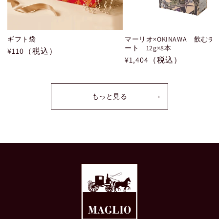
ギフト袋
マーリオ×OKINAWA 飲む
ート 12g×8本
通
¥110（税込）
通
¥1,404（税込）
常
常
価
価
格
格
もっと見る
›