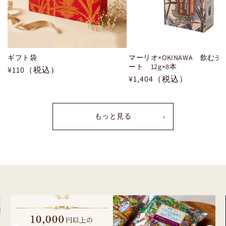
ギフト袋
マーリオ×OKINAWA 飲む
ート 12g×8本
通
¥110（税込）
通
¥1,404（税込）
常
常
価
価
格
格
もっと見る
›