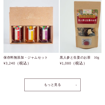
保存料無添加・ジャムセット
黒人参と生姜のお茶 30g
通
¥3,240（税込）
通
¥1,080（税込）
常
常
価
価
格
格
もっと見る
›