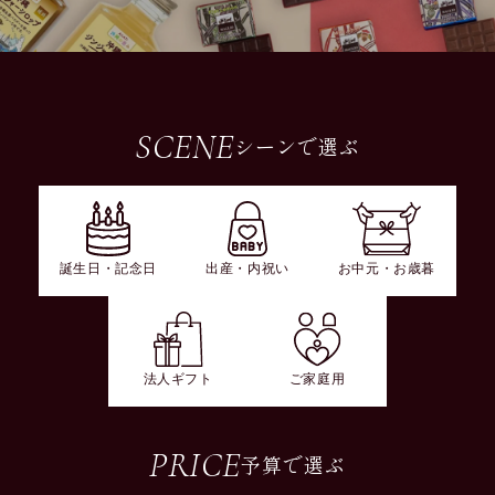
SCENE
シーンで選ぶ
誕生日・記念日
出産・内祝い
お中元・お歳暮
法人ギフト
ご家庭用
PRICE
予算で選ぶ