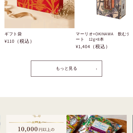
ギフト袋
マーリオ×OKINAWA 飲む
ート 12g×8本
通
¥110（税込）
通
¥1,404（税込）
常
常
価
価
格
格
もっと見る
›