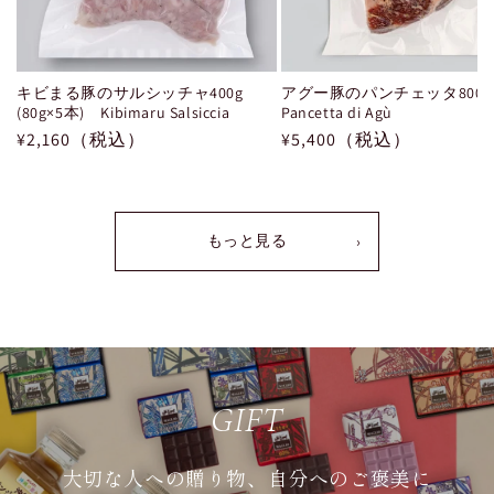
キビまる豚のサルシッチャ400g
アグー豚のパンチェッタ800
(80g×5本) Kibimaru Salsiccia
Pancetta di Agù
通
¥2,160（税込）
通
¥5,400（税込）
常
常
価
価
格
格
もっと見る
›
GIFT
大切な人への贈り物、自分へのご褒美に