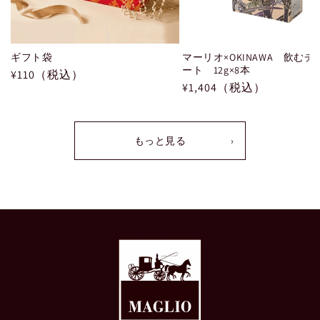
ギフト袋
マーリオ×OKINAWA 飲む
ート 12g×8本
通
¥110（税込）
通
¥1,404（税込）
常
常
価
価
格
格
もっと見る
›