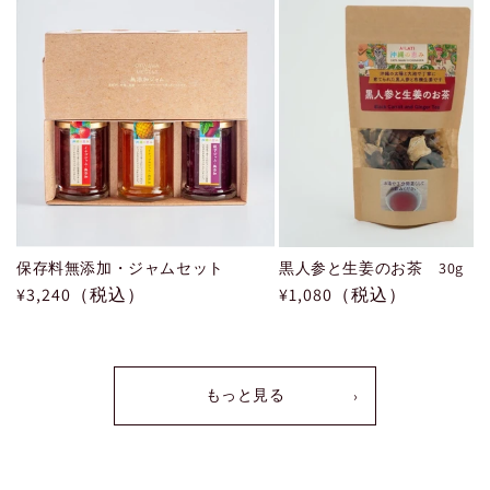
保存料無添加・ジャムセット
黒人参と生姜のお茶 30g
通
¥3,240（税込）
通
¥1,080（税込）
常
常
価
価
格
格
もっと見る
›