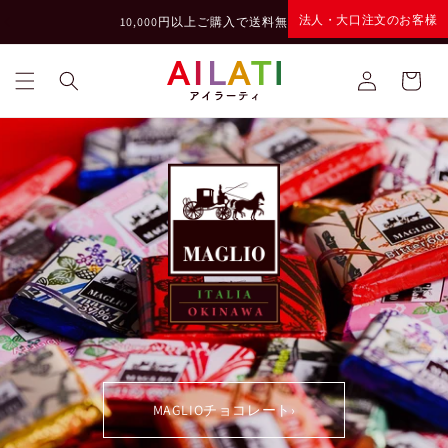
コンテ
法人・大口注文のお客様
›
ンツに
10,000円以上ご購入で送料無料
進む
ロ
カ
グ
ー
イ
ト
ン
MAGLIOチョコレート
›